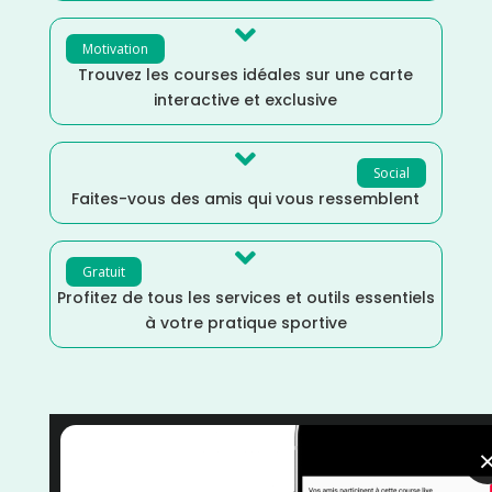

Motivation
Trouvez les courses idéales sur une carte
interactive et exclusive

Social
Faites-vous des amis qui vous ressemblent

Gratuit
Profitez de tous les services et outils essentiels
à votre pratique sportive
Urban Trail
/
Trail
/
Normandie
/
Mai
/
France
/
Distance Faible
/
Dénivelé Plat
/
courses
/
Calvados