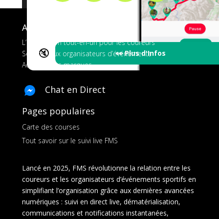
A propos de FMS
L’application tout-en-un pour les coureurs
🔇
👀 Plus d'Infos
Services aux organisateurs d’événements
Ads pour les marques
Chat en Direct
Pages populaires
Carte des courses
Tout savoir sur le suivi live FMS
Lancé en 2025, FMS révolutionne la relation entre les
coureurs et les organisateurs d’événements sportifs en
simplifiant l’organisation grâce aux dernières avancées
numériques : suivi en direct live, dématérialisation,
communications et notifications instantanées,