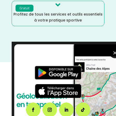

Gratuit
Profitez de tous les services et outils essentiels
à votre pratique sportive
Trail
/
Janvier
/
France
/
Distance Faible
/
courses
/
Côtes d'Armor
/
Bretagne