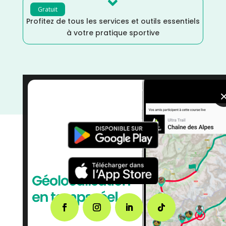

Gratuit
Profitez de tous les services et outils essentiels
à votre pratique sportive
Trail
/
Octobre
/
Morbihan
/
Distance Marathon
/
Distance Faible
/
courses