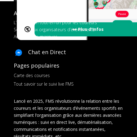
A propos de FMS
L’application tout-en-un pour les coureurs
🔇
👀 Plus d'Infos
Services aux organisateurs d’événements
Ads pour les marques
Chat en Direct
Pages populaires
Carte des courses
Tout savoir sur le suivi live FMS
Lancé en 2025, FMS révolutionne la relation entre les
coureurs et les organisateurs d’événements sportifs en
simplifiant l’organisation grâce aux dernières avancées
numériques : suivi en direct live, dématérialisation,
communications et notifications instantanées,
résultats immédiats, etc..