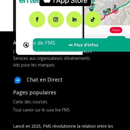
A propos de FMS
🔇
👀 Plus d'Infos
L’application tout-en-un pour les coureurs
Services aux organisateurs d’événements
Ads pour les marques
Chat en Direct
Pages populaires
Carte des courses
Tout savoir sur le suivi live FMS
Lancé en 2025, FMS révolutionne la relation entre les