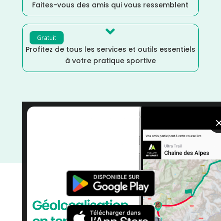
Faites-vous des amis qui vous ressemblent

Gratuit
Profitez de tous les services et outils essentiels
à votre pratique sportive
Trail
/
Loire
/
Juin
/
France
/
Distance Marathon
/
Distance Faible
/
Distance 100k
/
Dénivelé Plat
/
Dénivelé Moyen
/
Dénivelé Montagne
/
courses
/
Auvergne Rhône Alpes