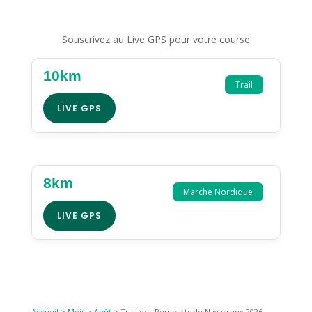
Souscrivez au Live GPS pour votre course
10km
Trail
LIVE GPS
8km
Marche Nordique
LIVE GPS
Accueil
>
Mois
>
Août
>
Trail des Remparts de Navarrenx 2026