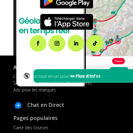
A propos de FMS
🔇
👀 Plus d'Infos
L’application tout-en-un pour les coureurs
Services aux organisateurs d’événements
Ads pour les marques
Chat en Direct
Pages populaires
Carte des courses