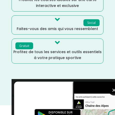
interactive et exclusive

Social
Faites-vous des amis qui vous ressemblent

Gratuit
Profitez de tous les services et outils essentiels
à votre pratique sportive
Trail
/
Puy de Dôme
/
Mars
/
France
/
Distance
Marathon
/
Distance 100k
/
courses
/
Auvergne Rhône
Alpes