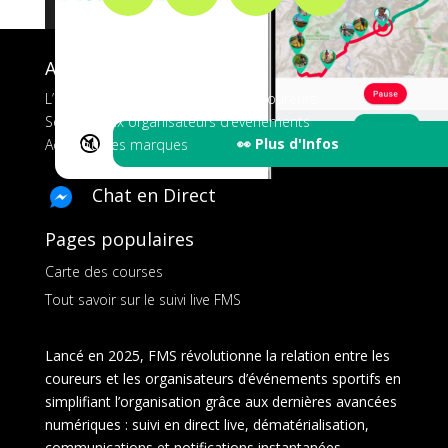
A propos de FMS
L’application tout-en-un pour les coureurs
Services aux organisateurs d’événements
🔇
👀 Plus d'Infos
Ads pour les marques
Chat en Direct
Pages populaires
Carte des courses
Tout savoir sur le suivi live FMS
Lancé en 2025, FMS révolutionne la relation entre les
coureurs et les organisateurs d’événements sportifs en
simplifiant l’organisation grâce aux dernières avancées
numériques : suivi en direct live, dématérialisation,
communications et notifications instantanées,