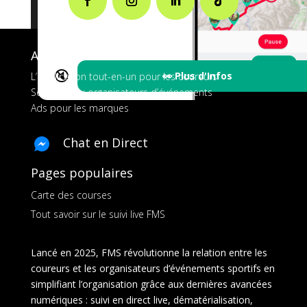
A propos de FMS
🔇
👀 Plus d'Infos
L’application tout-en-un pour les coureurs
Services aux organisateurs d’événements
Ads pour les marques
Chat en Direct
Pages populaires
Carte des courses
Tout savoir sur le suivi live FMS
Lancé en 2025, FMS révolutionne la relation entre les
coureurs et les organisateurs d’événements sportifs en
simplifiant l’organisation grâce aux dernières avancées
numériques : suivi en direct live, dématérialisation,