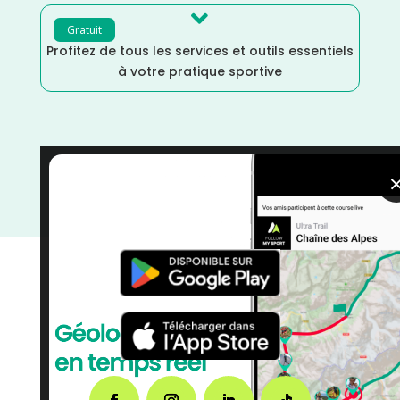

Gratuit
Profitez de tous les services et outils essentiels
à votre pratique sportive
Trail
/
Haute Savoie
/
France
/
Distance Marathon
/
Distance 100k
/
Dénivelé Montagne
/
courses
/
Auvergne Rhône Alpes
/
Août