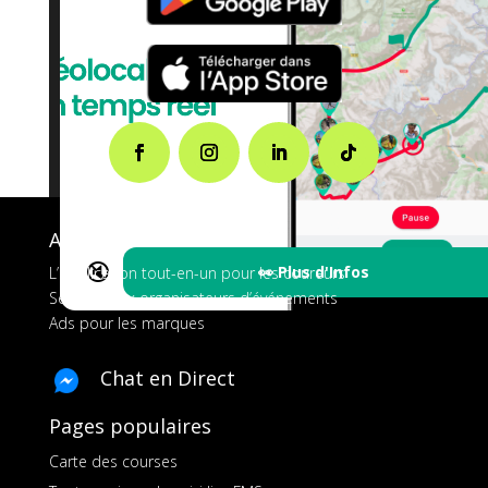
A propos de FMS
🔇
👀 Plus d'Infos
L’application tout-en-un pour les coureurs
Services aux organisateurs d’événements
Ads pour les marques
Chat en Direct
Pages populaires
Carte des courses