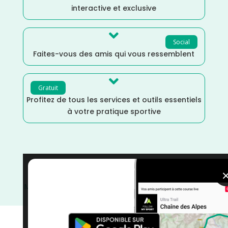
interactive et exclusive

Social
Faites-vous des amis qui vous ressemblent

Gratuit
Profitez de tous les services et outils essentiels
à votre pratique sportive
Trail
/
Juillet
/
Haute Savoie
/
France
/
Distance
Marathon
/
Distance Faible
/
Distance 100k
/
courses
/
Auvergne Rhône Alpes