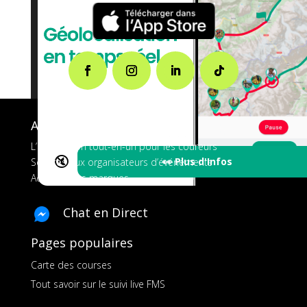
A propos de FMS
L’application tout-en-un pour les coureurs
🔇
👀 Plus d'Infos
Services aux organisateurs d’événements
Ads pour les marques
Chat en Direct
Pages populaires
Carte des courses
Tout savoir sur le suivi live FMS