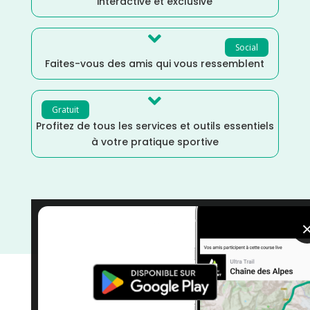
interactive et exclusive

Social
Faites-vous des amis qui vous ressemblent

Gratuit
Profitez de tous les services et outils essentiels
à votre pratique sportive
Trail
/
Suisse
/
Novembre
/
Distance Marathon
/
Dénivelé Elevé
/
courses