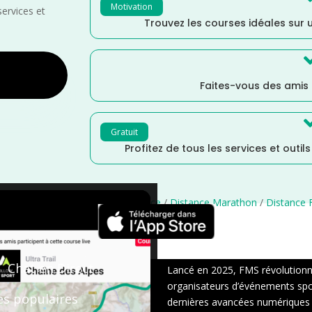
Motivation
services et
Trouvez les courses idéales sur u
Faites-vous des amis
Gratuit
Profitez de tous les services et outil
ritime
/
Normandie
/
Mars
/
France
/
Distance Marathon
/
Distance F
×
Chat en Direct
Lancé en 2025, FMS révolutionne 
organisateurs d’événements sport
es populaires
dernières avancées numériques : s