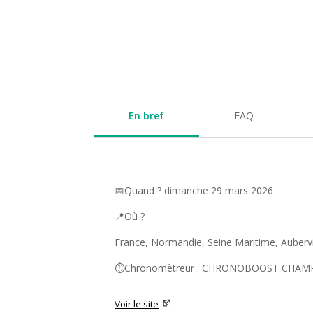
En bref
FAQ
📅Quand ? dimanche 29 mars 2026
📍Où ?
France, Normandie, Seine Maritime, Auberv
⏱️Chronomètreur : CHRONOBOOST CHAM
Voir le site