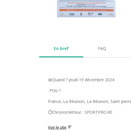
En bref
FAQ
📅Quand ? jeudi 19 décembre 2024
📍Où ?
France, La Réunion, La Réunion, Saint pierr
⏱️Chronomètreur : SPORTPRO.RE
Voir le site