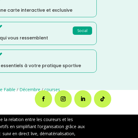
ne carte interactive et exclusive

Social
 qui vous ressemblent

s essentiels à votre pratique sportive
e Faible
/
Décembre
/
courses
la relation entre les coureurs et les
ifs en simplifiant l’organisation grâce aux
uivi en direct live, dématérialisation,