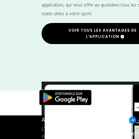
application, qui vous offre au quotidien tous les 
outils utiles à votre sport.
VOIR TOUS LES AVANTAGES DE
L'APPLICATION
Urban Trail
/
Trail
/
Marche No
A propos de FMS
L’application tout-en-un pour les
Pag
coureurs