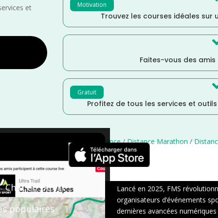
Motivation
services et
Trouvez les courses idéales sur u
Faites-vous des amis
Gratuit
Profitez de tous les services et outil
rdique
/
Marche
/
La Réunion
/
France
/
Distance Marathon
/
Distanc
×
Chat en Direct
Lancé en 2025, FMS révolutionne 
organisateurs d’événements sport
es populaires
dernières avancées numériques : s