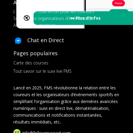
A propos de FMS
L’application tout-en-un pour les coureurs
🔇
👀 Plus d'Infos
Services aux organisateurs d’événements
Ads pour les marques
Chat en Direct
Pages populaires
Carte des courses
Tout savoir sur le suivi live FMS
Lancé en 2025, FMS révolutionne la relation entre les
coureurs et les organisateurs d’événements sportifs en
simplifiant l’organisation grâce aux dernières avancées
numériques : suivi en direct live, dématérialisation,
communications et notifications instantanées,
résultats immédiats, etc..
info@followmysport.com
