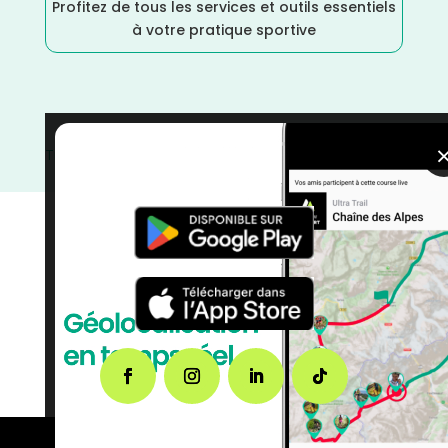
Profitez de tous les services et outils essentiels
à votre pratique sportive
Triathlon
/
Sports Multiples
/
Septembre
/
Sarthe
/
Pays
de la Loire
/
France
/
courses