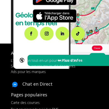
A propos de FMS
🔇
👀 Plus d'Infos
L’application tout-en-un pour les coureurs
Services aux organisateurs d’événements
Ads pour les marques
Chat en Direct
Pages populaires
Carte des courses