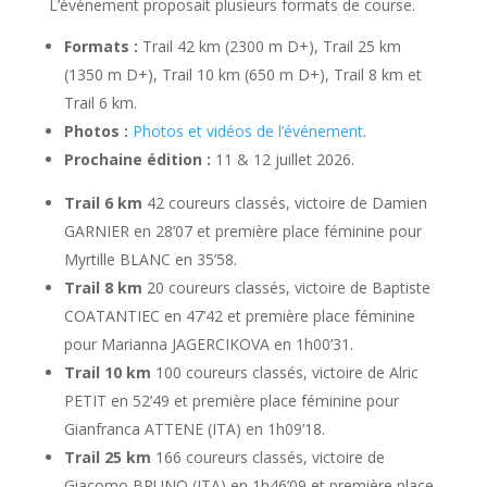
L’événement proposait plusieurs formats de course.
Formats :
Trail 42 km (2300 m D+), Trail 25 km
(1350 m D+), Trail 10 km (650 m D+), Trail 8 km et
Trail 6 km.
Photos :
Photos et vidéos de l’événement
.
Prochaine édition :
11 & 12 juillet 2026.
Trail 6 km
42 coureurs classés, victoire de Damien
GARNIER en 28’07 et première place féminine pour
Myrtille BLANC en 35’58.
Trail 8 km
20 coureurs classés, victoire de Baptiste
COATANTIEC en 47’42 et première place féminine
pour Marianna JAGERCIKOVA en 1h00’31.
Trail 10 km
100 coureurs classés, victoire de Alric
PETIT en 52’49 et première place féminine pour
Gianfranca ATTENE (ITA) en 1h09’18.
Trail 25 km
166 coureurs classés, victoire de
Giacomo BRUNO (ITA) en 1h46’09 et première place