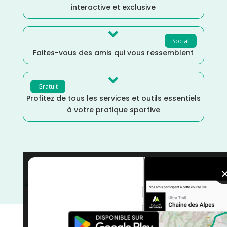
interactive et exclusive

Social
Faites-vous des amis qui vous ressemblent

Gratuit
Profitez de tous les services et outils essentiels
à votre pratique sportive
Trail
/
Provence Alpes Côte d'Azur
/
Juillet
/
Hautes
Alpes
/
France
/
Distance Marathon
/
Distance Faible
/
Dénivelé Montagne
/
courses