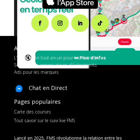
A propos de FMS
🔇
👀 Plus d'Infos
L’application tout-en-un pour les coureurs
Services aux organisateurs d’événements
Ads pour les marques
Chat en Direct
Pages populaires
Carte des courses
Tout savoir sur le suivi live FMS
Lancé en 2025, FMS révolutionne la relation entre les