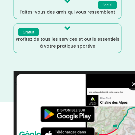

Social
Faites-vous des amis qui vous ressemblent

Gratuit
Profitez de tous les services et outils essentiels
à votre pratique sportive
Vaucluse
/
Trail
/
Provence Alpes Côte d'Azur
/
Juillet
/
France
/
Distance Marathon
/
Dénivelé Montagne
/
courses