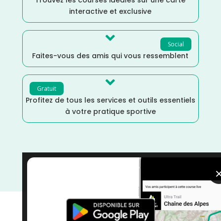
interactive et exclusive

Social
Faites-vous des amis qui vous ressemblent

Gratuit
Profitez de tous les services et outils essentiels
à votre pratique sportive
Trail
/
Martinique
/
France
/
Distance Marathon
/
courses
/
Avril