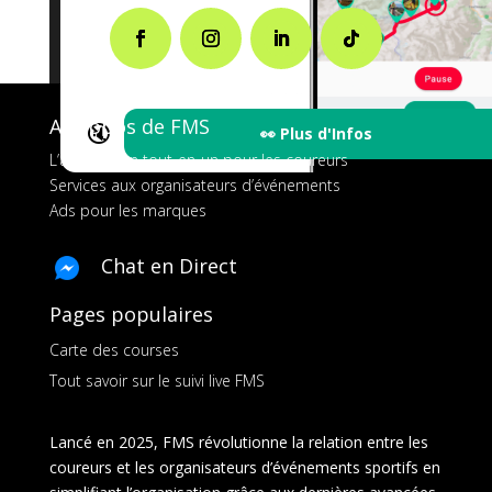
A propos de FMS
🔇
👀 Plus d'Infos
L’application tout-en-un pour les coureurs
Services aux organisateurs d’événements
Ads pour les marques
Chat en Direct
Pages populaires
Carte des courses
Tout savoir sur le suivi live FMS
Lancé en 2025, FMS révolutionne la relation entre les
coureurs et les organisateurs d’événements sportifs en