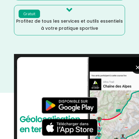

Gratuit
Profitez de tous les services et outils essentiels
à votre pratique sportive
VTT
/
Vélo tout terrain
/
Vélo
/
Randonnée
/
Octobre
/
Marche
/
Hauts de France
/
France
/
Distance
Marathon
/
Distance Faible
/
Distance 100k
/
Cyclotourisme
/
courses
/
Aisne