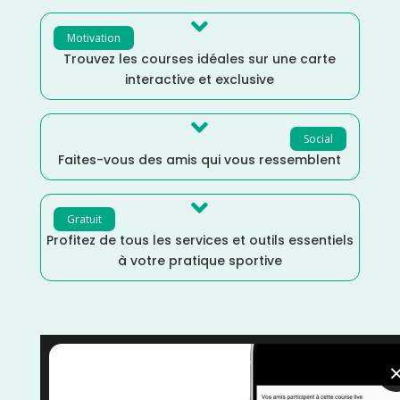

Motivation
Trouvez les courses idéales sur une carte
interactive et exclusive

Social
Faites-vous des amis qui vous ressemblent

Gratuit
Profitez de tous les services et outils essentiels
à votre pratique sportive
Vélo
/
Octobre
/
Isère
/
France
/
Distance 100k
/
Cyclotourisme
/
courses
/
Auvergne Rhône Alpes