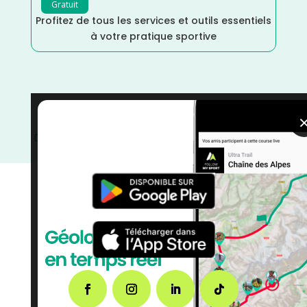
Gratuit
Profitez de tous les services et outils essentiels
à votre pratique sportive
VTT
/
Vélo tout terrain
/
Octobre
/
Loiret
/
France
/
Distance Marathon
/
Distance 100k
/
courses
/
Centre
Val-de-Loire