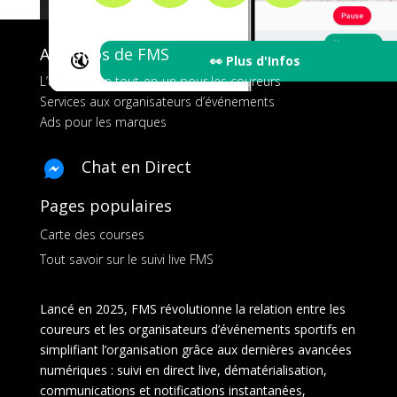
A propos de FMS
🔇
👀 Plus d'Infos
L’application tout-en-un pour les coureurs
Services aux organisateurs d’événements
Ads pour les marques
Chat en Direct
Pages populaires
Carte des courses
Tout savoir sur le suivi live FMS
Lancé en 2025, FMS révolutionne la relation entre les
coureurs et les organisateurs d’événements sportifs en
simplifiant l’organisation grâce aux dernières avancées
numériques : suivi en direct live, dématérialisation,
communications et notifications instantanées,