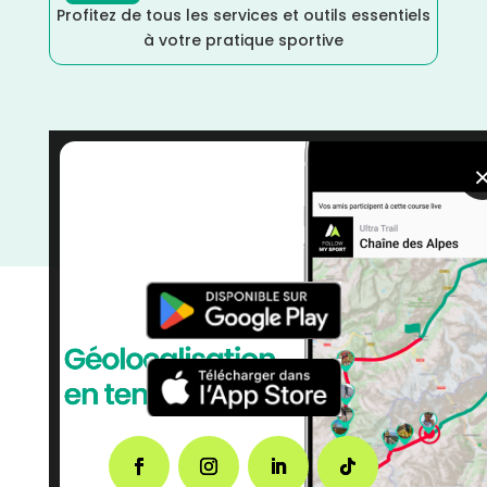
Profitez de tous les services et outils essentiels
à votre pratique sportive
Vélo tout terrain
/
Vélo
/
Septembre
/
Île de France
/
Hauts de Seine
/
Gravel
/
France
/
Distance 100M
/
Distance 100k
/
Dénivelé Faible
/
Cyclotourisme
/
courses