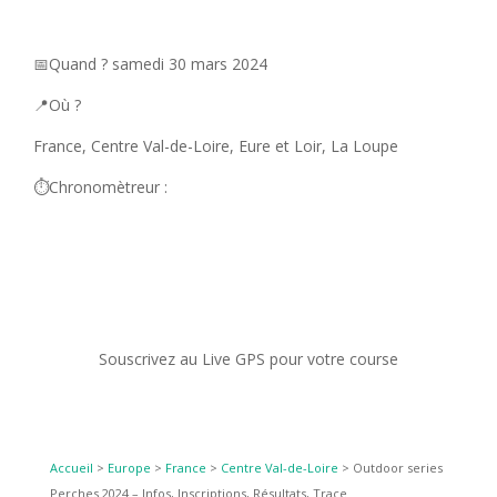
📅Quand ? samedi 30 mars 2024
📍Où ?
France, Centre Val-de-Loire, Eure et Loir, La Loupe
⏱️Chronomètreur :
Souscrivez au Live GPS pour votre course
Accueil
>
Europe
>
France
>
Centre Val-de-Loire
>
Outdoor series
Perches 2024 – Infos, Inscriptions, Résultats, Trace