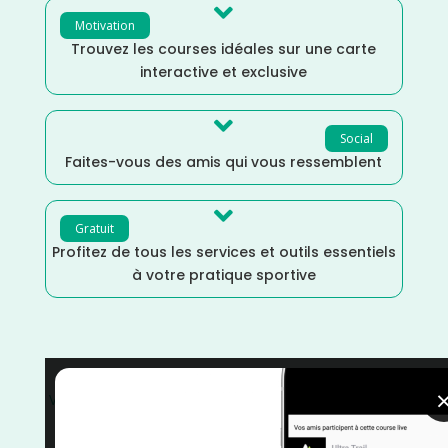

Motivation
Trouvez les courses idéales sur une carte
interactive et exclusive

Social
Faites-vous des amis qui vous ressemblent

Gratuit
Profitez de tous les services et outils essentiels
à votre pratique sportive
Vélo tout terrain
/
Mars
/
Gravel
/
France
/
Eure et Loir
/
Distance Ultra
/
Distance 100k
/
Dénivelé Moyen
/
Dénivelé Faible
/
courses
/
Centre Val-de-Loire