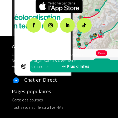
A propos de FMS
L’application tout-en-un pour les coureurs
Services aux organisateurs d’événements
🔇
👀 Plus d'Infos
Ads pour les marques
Chat en Direct
Pages populaires
Carte des courses
Tout savoir sur le suivi live FMS