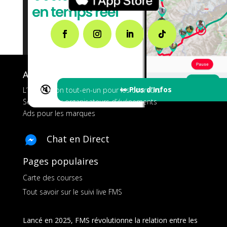
A propos de FMS
🔇
👀 Plus d'Infos
L’application tout-en-un pour les coureurs
Services aux organisateurs d’événements
Ads pour les marques
Chat en Direct
Pages populaires
Carte des courses
Tout savoir sur le suivi live FMS
Lancé en 2025, FMS révolutionne la relation entre les