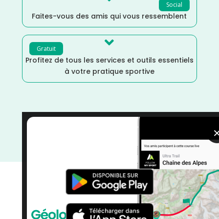
Social
Faites-vous des amis qui vous ressemblent

Gratuit
Profitez de tous les services et outils essentiels
à votre pratique sportive
Vélo
/
Juin
/
Haute Saône
/
France
/
Distance Ultra
/
Distance 100k
/
Dénivelé Moyen
/
Cyclotourisme
/
courses
/
Bourgogne Franche-Comté