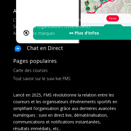
A propos de FMS
L’application tout-en-un pour les coureurs
Services aux organisateurs d’événements
🔇
👀 Plus d'Infos
Ads pour les marques
Chat en Direct
Pages populaires
Carte des courses
Tout savoir sur le suivi live FMS
Lancé en 2025, FMS révolutionne la relation entre les
coureurs et les organisateurs d’événements sportifs en
simplifiant l’organisation grâce aux dernières avancées
numériques : suivi en direct live, dématérialisation,
communications et notifications instantanées,
résultats immédiats, etc..