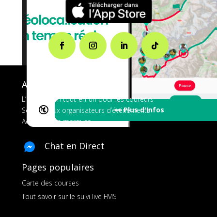
A propos de FMS
L’application tout-en-un pour les coureurs
🔇
👀 Plus d'Infos
Services aux organisateurs d’événements
Ads pour les marques
Chat en Direct
Pages populaires
Carte des courses
Tout savoir sur le suivi live FMS