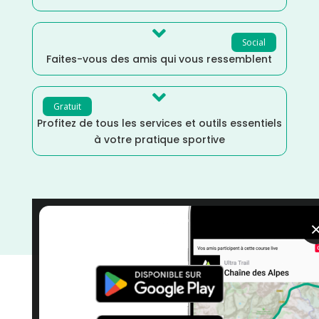

Social
Faites-vous des amis qui vous ressemblent

Gratuit
Profitez de tous les services et outils essentiels
à votre pratique sportive
Vélo
/
Novembre
/
Marne
/
Grand Est
/
France
/
Distance 100k
/
Cyclotourisme
/
courses