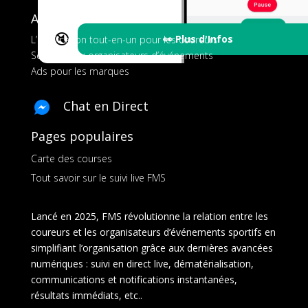
A propos de FMS
🔇
👀 Plus d'Infos
L’application tout-en-un pour les coureurs
Services aux organisateurs d’événements
Ads pour les marques
Chat en Direct
Pages populaires
Carte des courses
Tout savoir sur le suivi live FMS
Lancé en 2025, FMS révolutionne la relation entre les
coureurs et les organisateurs d’événements sportifs en
simplifiant l’organisation grâce aux dernières avancées
numériques : suivi en direct live, dématérialisation,
communications et notifications instantanées,
résultats immédiats, etc..