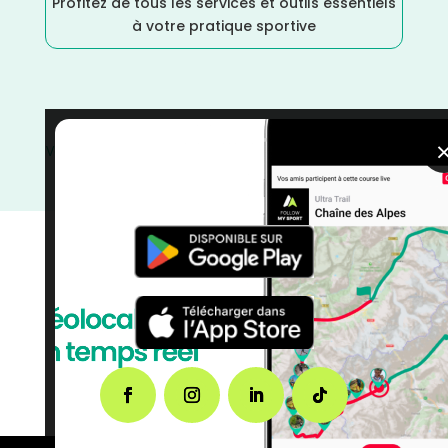
Profitez de tous les services et outils essentiels
à votre pratique sportive
Vélo
/
Pyrénées Atlantiques
/
Nouvelle Aquitaine
/
Juin
/
France
/
Distance 100M
/
Distance 100k
/
Dénivelé
Moyen
/
Cyclotourisme
/
courses