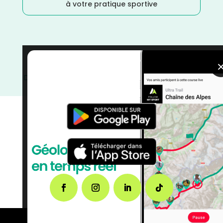
à votre pratique sportive
Trail
/
Novembre
/
Nouvelle Aquitaine
/
France
/
Distance Faible
/
Dénivelé Moyen
/
courses
/
Charente
Maritime