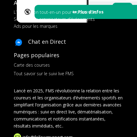
A propos de FMS
🔇
👀 Plus d'Infos
L’application tout-en-un pour les coureurs
Services aux organisateurs d’événements
Ads pour les marques
Chat en Direct
Pages populaires
Carte des courses
Tout savoir sur le suivi live FMS
Lancé en 2025, FMS révolutionne la relation entre les
coureurs et les organisateurs d’événements sportifs en
simplifiant l’organisation grâce aux dernières avancées
numériques : suivi en direct live, dématérialisation,
communications et notifications instantanées,
résultats immédiats, etc..