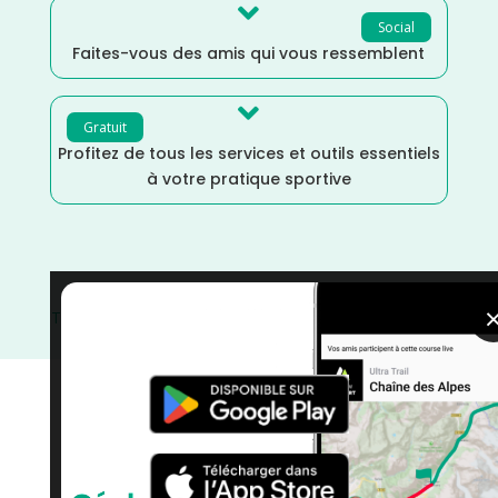

Social
Faites-vous des amis qui vous ressemblent

Gratuit
Profitez de tous les services et outils essentiels
à votre pratique sportive
Trail
/
Ille et Vilaine
/
France
/
Distance 100k
/
courses
/
Bretagne
/
Avril