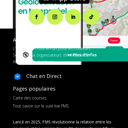
A propos de FMS
L’application tout-en-un pour les coureurs
🔇
👀 Plus d'Infos
Services aux organisateurs d’événements
Ads pour les marques
Chat en Direct
Pages populaires
Carte des courses
Tout savoir sur le suivi live FMS
Lancé en 2025, FMS révolutionne la relation entre les