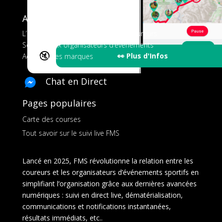
A propos de FMS
L’application tout-en-un pour les coureurs
Services aux organisateurs d’événements
🔇
👀 Plus d'Infos
Ads pour les marques
Chat en Direct
Pages populaires
Carte des courses
Tout savoir sur le suivi live FMS
Lancé en 2025, FMS révolutionne la relation entre les
coureurs et les organisateurs d’événements sportifs en
simplifiant l’organisation grâce aux dernières avancées
numériques : suivi en direct live, dématérialisation,
communications et notifications instantanées,
résultats immédiats, etc..