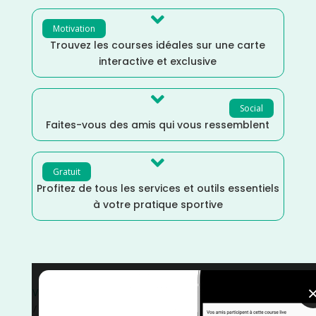

Motivation
Trouvez les courses idéales sur une carte
interactive et exclusive

Social
Faites-vous des amis qui vous ressemblent

Gratuit
Profitez de tous les services et outils essentiels
à votre pratique sportive
Vélo de Route
/
Vélo
/
Septembre
/
Meurthe et Moselle
/
Grand Est
/
France
/
Distance 100M
/
Distance 100k
/