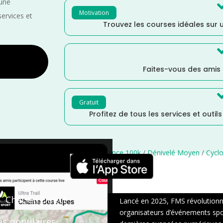
 une
Motivation
services et
Trouvez les courses idéales sur u
Faites-vous des amis
Gratuit
Profitez de tous les services et outil
uin
/
France
/
Distance Ultra
/
Distance 100k
/
Dénivelé Moyen
/
Cycl
×
Chat en Direct
Lancé en 2025, FMS révolutionne 
organisateurs d’événements sport
es populaires