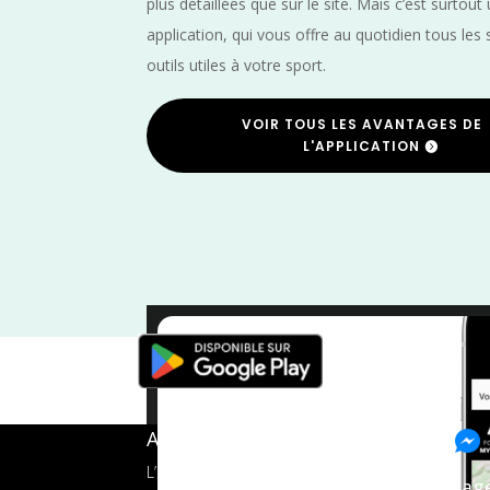
plus détaillées que sur le site. Mais c’est surtout
application, qui vous offre au quotidien tous les 
outils utiles à votre sport.
VOIR TOUS LES AVANTAGES DE
L'APPLICATION
Vélo
/
Provence Alpes Côte d'Azur
/
J
A propos de FMS
L’application tout-en-un pour les
Pag