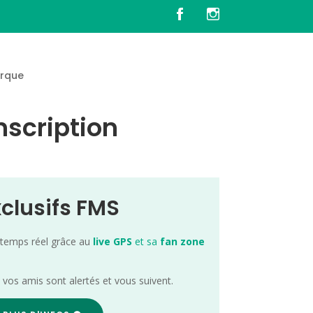
rque
nscription
xclusifs FMS
 temps réel grâce au
live GPS
et sa
fan zone
; vos amis sont alertés et vous suivent.