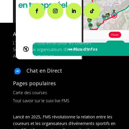
A propos de FMS
L’application tout-en-un pour les coureurs
🔇
👀 Plus d'Infos
Services aux organisateurs d’événements
Ads pour les marques
Chat en Direct
Pages populaires
Carte des courses
Tout savoir sur le suivi live FMS
Lancé en 2025, FMS révolutionne la relation entre les
coureurs et les organisateurs d’événements sportifs en