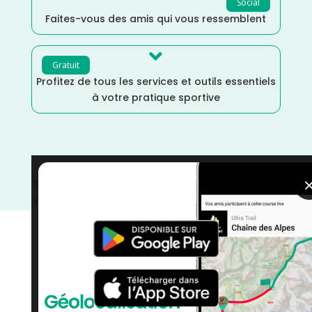
Social
Faites-vous des amis qui vous ressemblent

Gratuit
Profitez de tous les services et outils essentiels
à votre pratique sportive
Sports Multiples
/
Septembre
/
Seine Maritime
/
Run &
Bike
/
Normandie
/
France
/
Distance Faible
/
courses