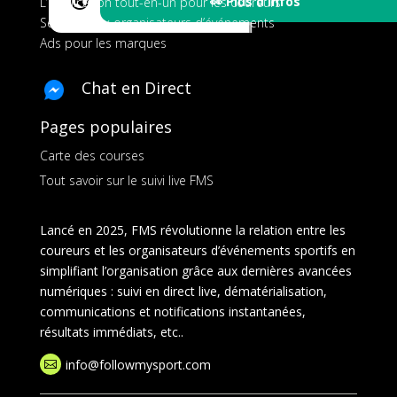
🔇
👀 Plus d'Infos
L’application tout-en-un pour les coureurs
Services aux organisateurs d’événements
Ads pour les marques
Chat en Direct
Pages populaires
Carte des courses
Tout savoir sur le suivi live FMS
Lancé en 2025, FMS révolutionne la relation entre les
coureurs et les organisateurs d’événements sportifs en
simplifiant l’organisation grâce aux dernières avancées
numériques : suivi en direct live, dématérialisation,
communications et notifications instantanées,
résultats immédiats, etc..
info@followmysport.com
