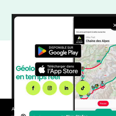
Vélo tout terrain
/
Septembre
/
Morbihan
/
Gravel
/
France
/
Distance 100k
/
Dénivelé Faible
/
courses
/
Bretagne
A propos de FMS