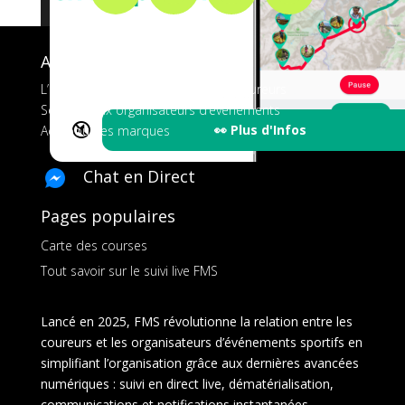
A propos de FMS
L’application tout-en-un pour les coureurs
Services aux organisateurs d’événements
🔇
👀 Plus d'Infos
Ads pour les marques
Chat en Direct
Pages populaires
Carte des courses
Tout savoir sur le suivi live FMS
Lancé en 2025, FMS révolutionne la relation entre les
coureurs et les organisateurs d’événements sportifs en
simplifiant l’organisation grâce aux dernières avancées
numériques : suivi en direct live, dématérialisation,
communications et notifications instantanées,