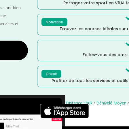
Partagez votre sport en VRAI 
es sont bien
 une
Motivation
services et
Trouvez les courses idéales sur u
Faites-vous des amis
Gratuit
Profitez de tous les services et outil
stance Marathon
/
Distance 100M
/
Distance 100k
/
Dénivelé Moyen
×