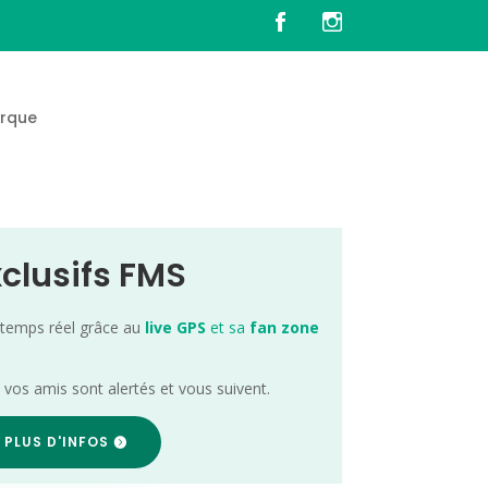
rque
xclusifs FMS
 temps réel grâce au
live GPS
et sa
fan zone
; vos amis sont alertés et vous suivent.
 PLUS D'INFOS