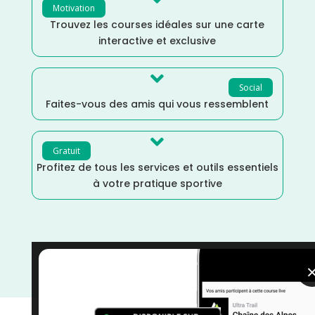
Motivation
Trouvez les courses idéales sur une carte
interactive et exclusive

Social
Faites-vous des amis qui vous ressemblent

Gratuit
Profitez de tous les services et outils essentiels
à votre pratique sportive
Trail
/
Pas de Calais
/
Novembre
/
Hauts de France
/
France
/
Distance Faible
/
courses