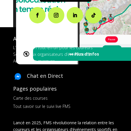
A propos de FMS
L’application tout-en-un pour les coureurs
🔇
👀 Plus d'Infos
Services aux organisateurs d’événements
Ads pour les marques
Chat en Direct
Pages populaires
Carte des courses
Tout savoir sur le suivi live FMS
Lancé en 2025, FMS révolutionne la relation entre les
coureurs et les organisateurs d’événements sportifs en