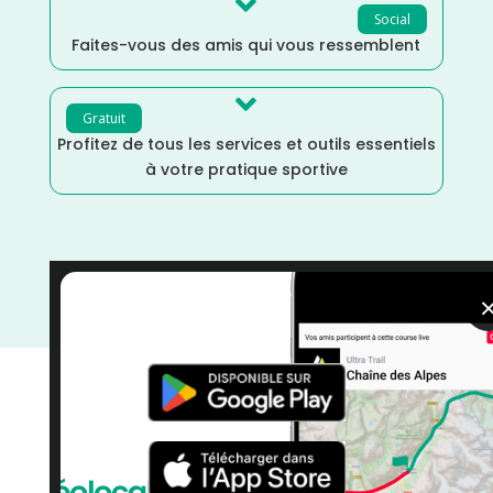

Social
Faites-vous des amis qui vous ressemblent

Gratuit
Profitez de tous les services et outils essentiels
à votre pratique sportive
Trail
/
La Réunion
/
France
/
Distance Marathon
/
Dénivelé Moyen
/
Décembre
/
courses