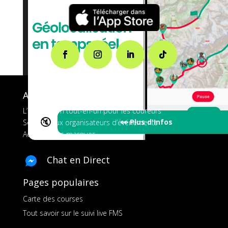
A propos de FMS
L’application tout-en-un pour les coureurs
🔇
👀 Plus d'Infos
Services aux organisateurs d’événements
Ads pour les marques
Chat en Direct
Pages populaires
Carte des courses
Tout savoir sur le suivi live FMS