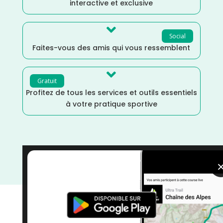
interactive et exclusive

Social
Faites-vous des amis qui vous ressemblent

Gratuit
Profitez de tous les services et outils essentiels
à votre pratique sportive
Val d'Oise
/
Trail
/
Mai
/
Île de France
/
France
/
Distance Faible
/
Dénivelé Elevé
/
courses