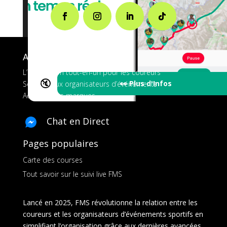
A propos de FMS
L’application tout-en-un pour les coureurs
🔇
👀 Plus d'Infos
Services aux organisateurs d’événements
Ads pour les marques
Chat en Direct
Pages populaires
Carte des courses
Tout savoir sur le suivi live FMS
Lancé en 2025, FMS révolutionne la relation entre les
coureurs et les organisateurs d’événements sportifs en
simplifiant l’organisation grâce aux dernières avancées