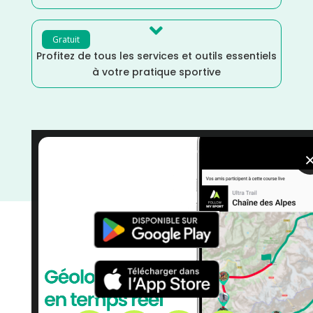

Gratuit
Profitez de tous les services et outils essentiels
à votre pratique sportive
Triathlon
/
Sports Multiples
/
Pyrénées Atlantiques
/
Nouvelle Aquitaine
/
Mai
/
France
/
Distance Faible
/
courses