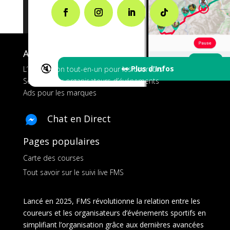
A propos de FMS
🔇
👀 Plus d'Infos
L’application tout-en-un pour les coureurs
Services aux organisateurs d’événements
Ads pour les marques
Chat en Direct
Pages populaires
Carte des courses
Tout savoir sur le suivi live FMS
Lancé en 2025, FMS révolutionne la relation entre les
coureurs et les organisateurs d’événements sportifs en
simplifiant l’organisation grâce aux dernières avancées