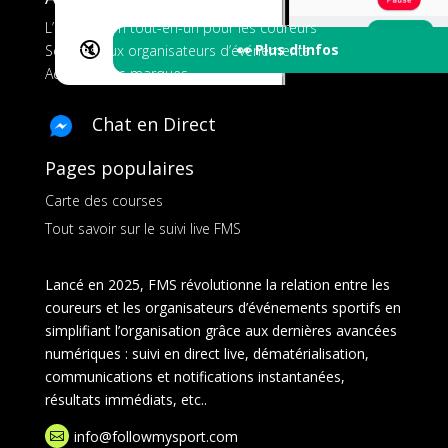
L’application tout-en-un pour les coureurs
🔇
👀 Plus d'Infos
Services aux organisateurs d’événements
Ads pour les marques
Chat en Direct
Pages populaires
Carte des courses
Tout savoir sur le suivi live FMS
Lancé en 2025, FMS révolutionne la relation entre les
coureurs et les organisateurs d’événements sportifs en
simplifiant l’organisation grâce aux dernières avancées
numériques : suivi en direct live, dématérialisation,
communications et notifications instantanées,
résultats immédiats, etc..
info@followmysport.com
