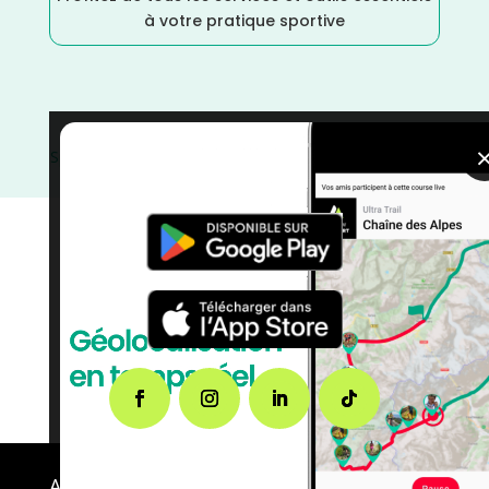
à votre pratique sportive
Sports Multiples
/
Octobre
/
Occitanie
/
Haute Garonne
/
France
/
Duathlon
/
Distance Faible
/
courses
A propos de FMS