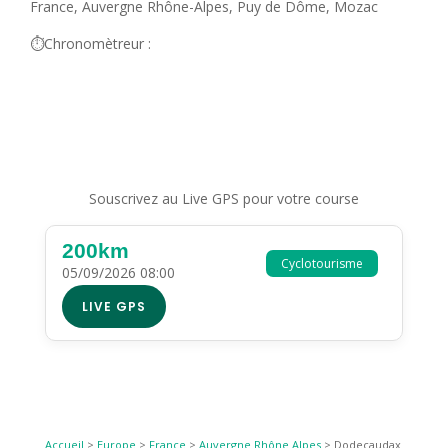
France, Auvergne Rhône-Alpes, Puy de Dôme, Mozac
⏱️Chronomètreur :
Souscrivez au Live GPS pour votre course
200km
Cyclotourisme
05/09/2026 08:00
LIVE GPS
Accueil
>
Europe
>
France
>
Auvergne Rhône Alpes
>
Dodecaudax