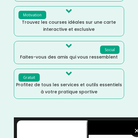

Motivation
Trouvez les courses idéales sur une carte
interactive et exclusive

Social
Faites-vous des amis qui vous ressemblent

Gratuit
Profitez de tous les services et outils essentiels
à votre pratique sportive
Vélo
/
Septembre
/
Puy de Dôme
/
France
/
Distance
Ultra
/
Cyclotourisme
/
courses
/
Auvergne Rhône