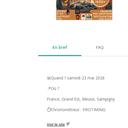
En bref
FAQ
📅Quand ? samedi 23 mai 2026
📍Où ?
France, Grand Est, Meuse, Sampigny
⏱️Chronomètreur : PROTIMING
Voir le site