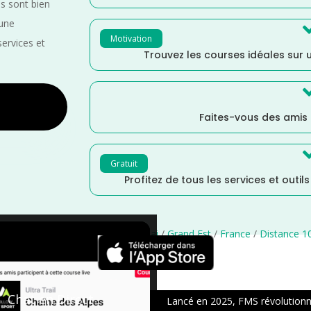
es sont bien
 une
Motivation
services et
Trouvez les courses idéales sur u
Faites-vous des amis
Gratuit
Profitez de tous les services et outil
e
/
Marche Nordique
/
Marche
/
Mai
/
Grand Est
/
France
/
Distance 1
×
Chat en Direct
Lancé en 2025, FMS révolutionne 