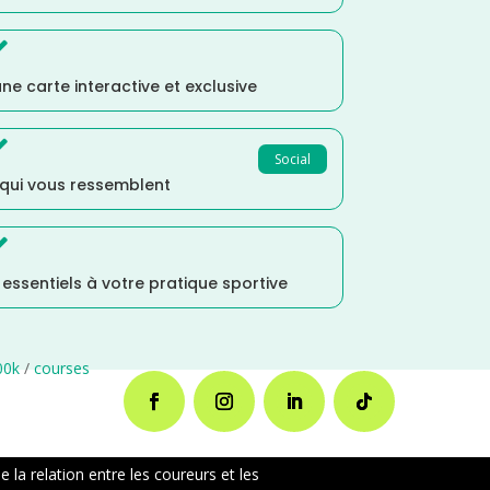

ne carte interactive et exclusive

Social
 qui vous ressemblent

s essentiels à votre pratique sportive
00k
/
courses
la relation entre les coureurs et les