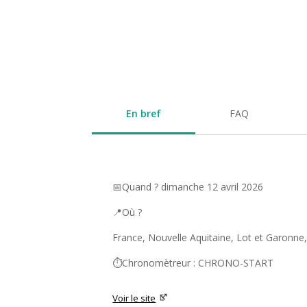
En bref
FAQ
📅Quand ? dimanche 12 avril 2026
📍Où ?
France, Nouvelle Aquitaine, Lot et Garonne, 
⏱️Chronomètreur : CHRONO-START
Voir le site