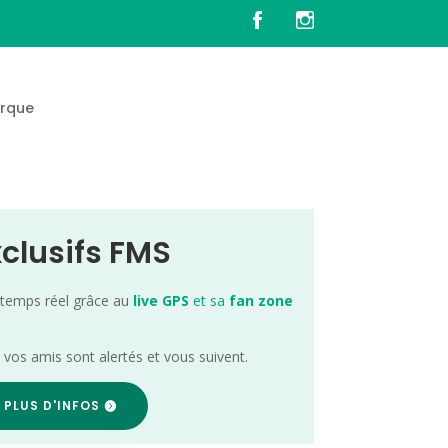
rque
xclusifs FMS
 temps réel grâce au
live GPS
et sa
fan zone
; vos amis sont alertés et vous suivent.
 PLUS D'INFOS