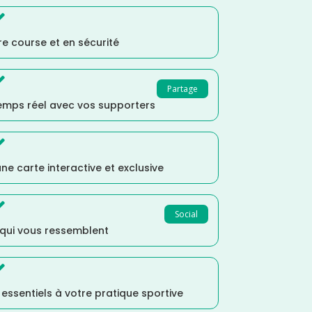

e course et en sécurité

Partage
temps réel avec vos supporters

ne carte interactive et exclusive

Social
 qui vous ressemblent

s essentiels à votre pratique sportive