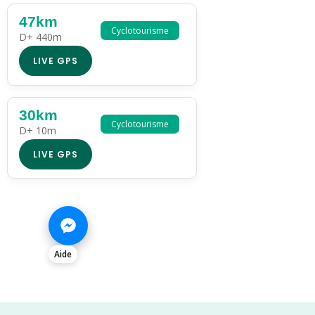
47km
Cyclotourisme
D+ 440m
LIVE GPS
30km
Cyclotourisme
D+ 10m
LIVE GPS
Aide