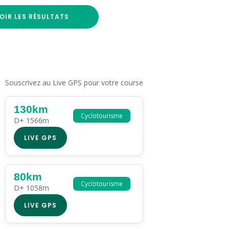
OIR LES RÉSULTATS
Souscrivez au Live GPS pour votre course
130km
Cyclotourisme
D+ 1566m
LIVE GPS
80km
Cyclotourisme
D+ 1058m
LIVE GPS