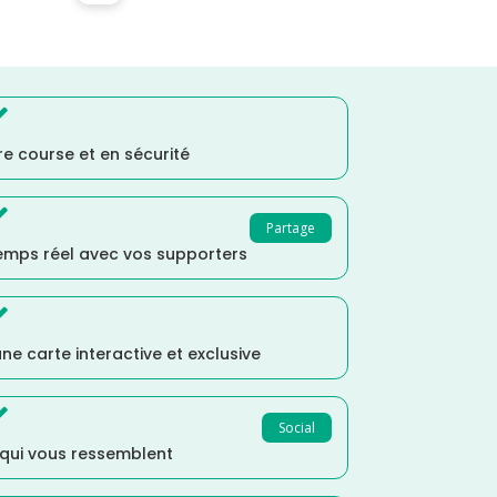

e course et en sécurité

Partage
temps réel avec vos supporters

ne carte interactive et exclusive

Social
 qui vous ressemblent