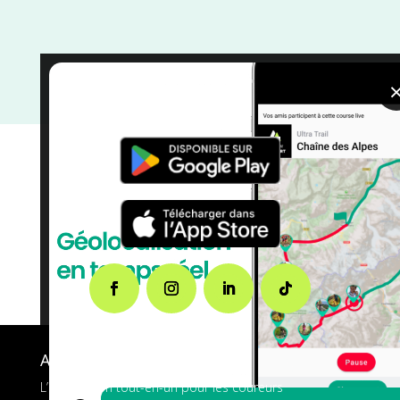
Occitanie
/
Marche Nordique
/
Marche
/
Mai
/
Haute
Garonne
/
France
/
Distance Faible
/
courses
A propos de FMS
L’application tout-en-un pour les coureurs