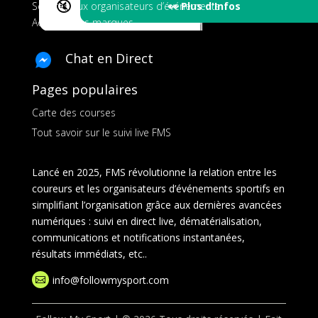
🔇
👀 Plus d'Infos
Services aux organisateurs d’événements
Ads pour les marques
Chat en Direct
Pages populaires
Carte des courses
Tout savoir sur le suivi live FMS
Lancé en 2025, FMS révolutionne la relation entre les
coureurs et les organisateurs d’événements sportifs en
simplifiant l’organisation grâce aux dernières avancées
numériques : suivi en direct live, dématérialisation,
communications et notifications instantanées,
résultats immédiats, etc..
info@followmysport.com
