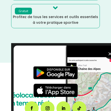

Gratuit
Profitez de tous les services et outils essentiels
à votre pratique sportive
Trail
/
France
/
Distance Faible
/
Dénivelé Elevé
/
Décembre
/
courses
/
Auvergne Rhône Alpes
/
Ain