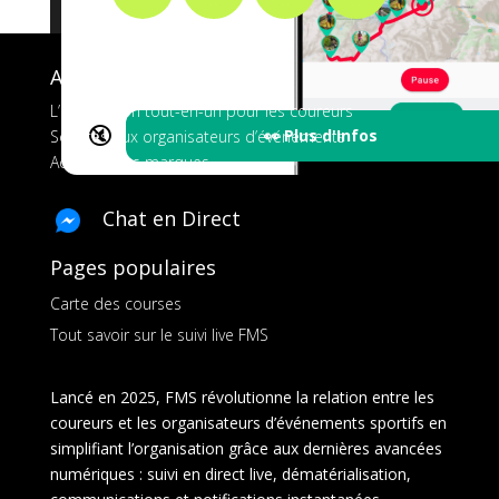
A propos de FMS
L’application tout-en-un pour les coureurs
🔇
👀 Plus d'Infos
Services aux organisateurs d’événements
Ads pour les marques
Chat en Direct
Pages populaires
Carte des courses
Tout savoir sur le suivi live FMS
Lancé en 2025, FMS révolutionne la relation entre les
coureurs et les organisateurs d’événements sportifs en
simplifiant l’organisation grâce aux dernières avancées
numériques : suivi en direct live, dématérialisation,