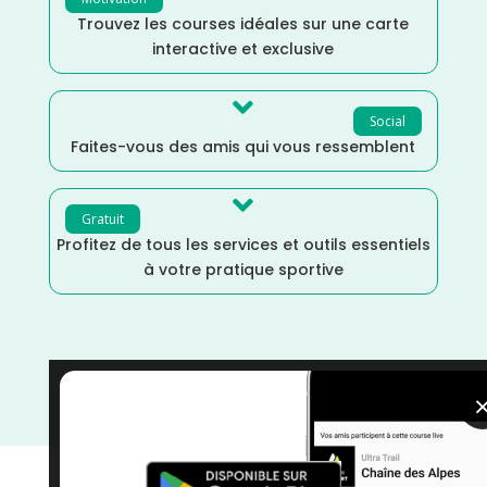
Trouvez les courses idéales sur une carte
interactive et exclusive

Social
Faites-vous des amis qui vous ressemblent

Gratuit
Profitez de tous les services et outils essentiels
à votre pratique sportive
Vélo
/
Octobre
/
Occitanie
/
Lot
/
France
/
Distance
100k
/
Cyclotourisme
/
courses