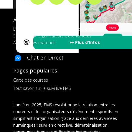
A propos de FMS
L’application tout-en-un pour les coureurs
Services aux organisateurs d’événements
🔇
👀 Plus d'Infos
Ads pour les marques
Chat en Direct
Pages populaires
Carte des courses
Tout savoir sur le suivi live FMS
Lancé en 2025, FMS révolutionne la relation entre les
coureurs et les organisateurs d’événements sportifs en
simplifiant l’organisation grâce aux dernières avancées
numériques : suivi en direct live, dématérialisation,
communications et notifications instantanées,