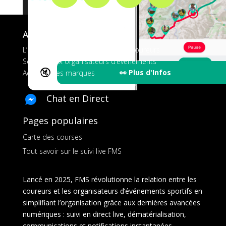
A propos de FMS
L’application tout-en-un pour les coureurs
Services aux organisateurs d’événements
🔇
👀 Plus d'Infos
Ads pour les marques
Chat en Direct
Pages populaires
Carte des courses
Tout savoir sur le suivi live FMS
Lancé en 2025, FMS révolutionne la relation entre les
coureurs et les organisateurs d’événements sportifs en
simplifiant l’organisation grâce aux dernières avancées
numériques : suivi en direct live, dématérialisation,
communications et notifications instantanées,